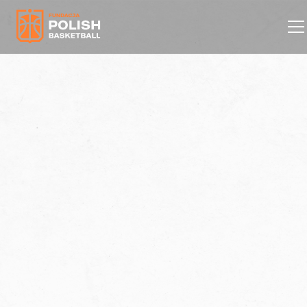
DZIAŁANIA
NASZE WSPANIAŁE
DZIAŁANIA
Odkryj nasze programy, wydarzenia i inicjatywy,
które wspierają rozwój koszykówki w Polsce.
ZOBACZ DZIAŁANIA