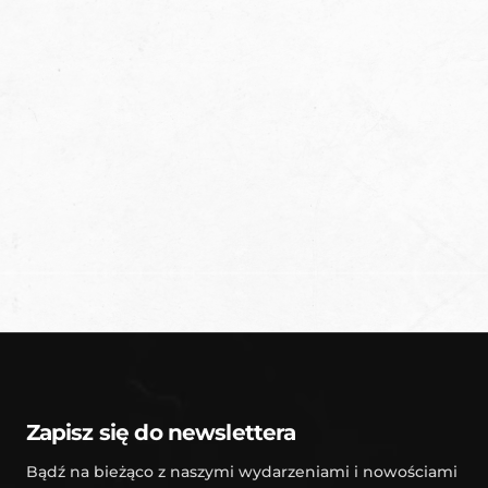
SKONTAKTUJ SIĘ Z NAMI
Nasza akademia to miejsce, gdzie pasja spotyka
się z profesjonalizmem. Dzięki unikalnemu
podejściu, rozwijamy umiejętności młodych
sportowców.
KONTAKT
Zapisz się do newslettera
Bądź na bieżąco z naszymi wydarzeniami i nowościami