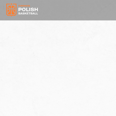
WSPARCIE
WSPOMÓŻ FUNDACJĘ
Łączymy sport i biznes – wspomóż rozwoju
koszykówki w Polsce