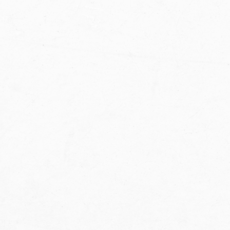
MASZ POMYSŁ NA
WSPÓŁPRACĘ?
Skontaktuj się z nami o porozmawijmy o
możliwościach
Imię
Email
Wiadomość