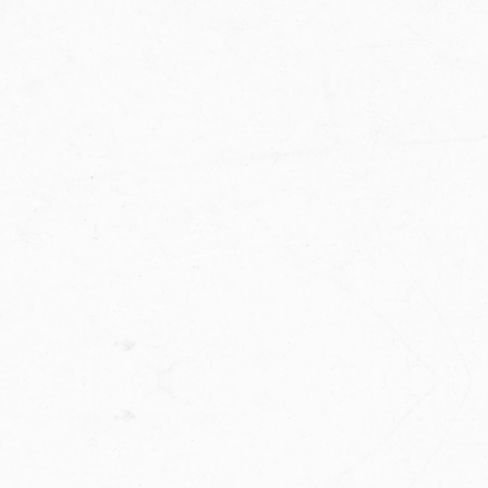
DOŁACZ DO GRONA
WSPIERAJĄCYCH
FPB to organizacja, która łączy miłośników
koszykówki w Polsce. Działamy na rzecz rozwoju
sportu, oferując programy edukacyjne,
współpracę z akademiami oraz wsparcie dla
zawodników.
WSPOMÓŻ