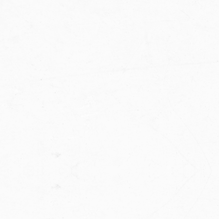
MIĘDZYNARODOWEJ
Try-out w rzymskiej Akademii Stella Azzurra to
kolejny krok w międzynarodowej współpracy
Fundacji Polish Basketball. Po zimowym obozie
w Wieliczce aż pięciu polskich zawodników
otrzymało zaproszenie do Włoch, co podkreśla
znaczenie takich inicjatyw dla rozwoju młodych
talentów.
Organizator
Partner działania
Fundacja Polish
Stellazzurra
Basketball
Academy
Status
Zakończone