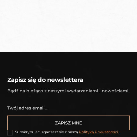
Nasza akademia to miejsce, gdzie pasja spotyka
się z profesjonalizmem. Dzięki unikalnemu
podejściu, rozwijamy umiejętności młodych
sportowców.
KONTAKT
Zapisz się do newslettera
Bądź na bieżąco z naszymi wydarzeniami i nowościami
Subskrybując, zgadzasz się z naszą
Polityką Prywatności.