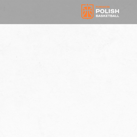
DZIAŁANIA
TRY-OUT W RZYMIE – SUKCES WSPÓŁPRACY
MIĘDZYNARODOWEJ
TRY-OUT W RZYMIE –
SUKCES WSPÓŁPRACY