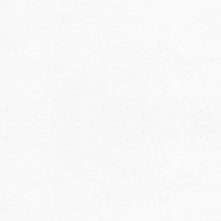
Szansa na sprawdzenie
swoich umiejętności na
scenie międzynarodowej
26 lutego w rzymskiej Akademii Stella Azzurra odbył się
try-out (sprawdzian kwalifikacyjny) dla
wyselekcjonowanej grupy europejskich zawodników.
W wydarzeniu uczestniczył Prezes Zarządu i fundator
Fundacji Polish Basketball, Pan Wojciech Nowak.
Po zimowym obozie Stella Azzurra Basketball
Experience w Wieliczce, organizowanym przez
fundację, zaproszenie do Rzymu otrzymało aż pięciu
graczy. Pokazuje to, jak ważne są międzynarodowe
obozy koszykarskie w Polsce i współpraca z