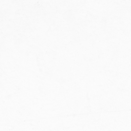
zagranicznymi akademiami.
Fundacja, będąc prekursorem takich wydarzeń w
otwartej formule, stwarza nie tylko możliwość wymiany
wiedzy i doświadczeń wszystkim uczestnikom – od
trenerów, przez zawodników, po ich rodziny – lecz
także daje szansę rozważenia alternatywy
kontynuowania edukacji i rozwoju sportowego.
NAWIĄŻMY WSPÓŁPRACĘ I
RAZEM ROZWIJAJMY
SPORT W POLSCE
Nasza akademia to miejsce, gdzie pasja spotyka
się z profesjonalizmem. Dzięki unikalnemu
podejściu, rozwijamy umiejętności młodych
sportowców.